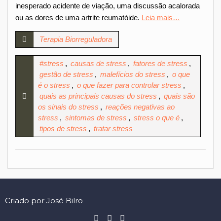
inesperado acidente de viação, uma discussão acalorada
ou as dores de uma artrite reumatóide.
Leia mais…
Terapia Biorreguladora
#stress
,
causas de stress
,
fatores de stress
,
gestão de stress
,
malefícios do stress
,
o que
é o stress
,
o que fazer para controlar stress
,
quais as principais causas do stress
,
quais são
os sinais do stress
,
reações negativas ao
stress
,
sintomas de stress
,
stress o que é
,
tipos de stress
,
tratar stress
Criado por José Bilro