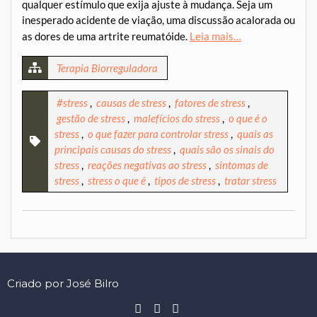
qualquer estímulo que exija ajuste à mudança. Seja um
inesperado acidente de viação, uma discussão acalorada ou
as dores de uma artrite reumatóide.
Leia mais…
Terapia Biorreguladora
#stress
,
causas de stress
,
fatores de stress
,
gestão de stress
,
malefícios do stress
,
o que é o
stress
,
o que fazer para controlar stress
,
quais as
principais causas do stress
,
quais são os sinais do
stress
,
reações negativas ao stress
,
sintomas de
stress
,
stress o que é
,
tipos de stress
,
tratar stress
Criado por José Bilro