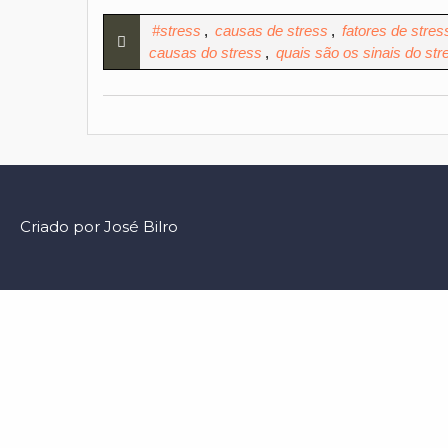
#stress
,
causas de stress
,
fatores de stres
causas do stress
,
quais são os sinais do str
Criado por José Bilro