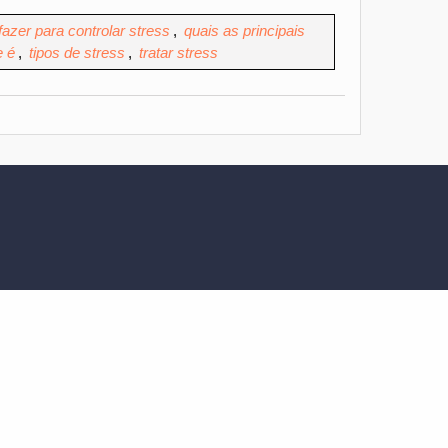
fazer para controlar stress
,
quais as principais
e é
,
tipos de stress
,
tratar stress