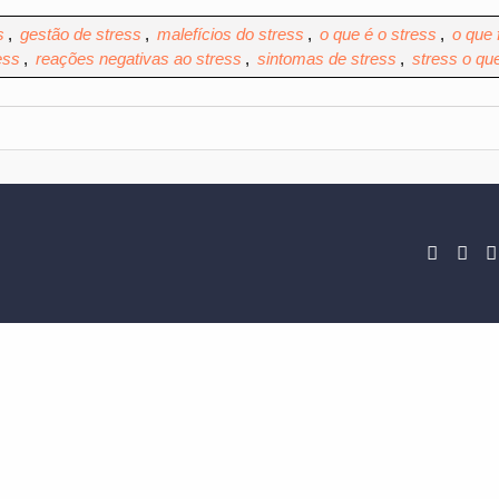
s
,
gestão de stress
,
malefícios do stress
,
o que é o stress
,
o que 
ess
,
reações negativas ao stress
,
sintomas de stress
,
stress o qu