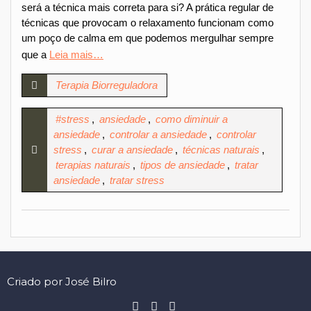
será a técnica mais correta para si? A prática regular de
técnicas que provocam o relaxamento funcionam como
um poço de calma em que podemos mergulhar sempre
que a
Leia mais…
Terapia Biorreguladora
#stress
,
ansiedade
,
como diminuir a
ansiedade
,
controlar a ansiedade
,
controlar
stress
,
curar a ansiedade
,
técnicas naturais
,
terapias naturais
,
tipos de ansiedade
,
tratar
ansiedade
,
tratar stress
Criado por José Bilro