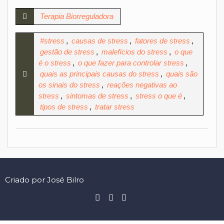
Terapia Biorreguladora
#stress
,
causas de stress
,
fatores de stress
,
gestão de stress
,
malefícios do stress
,
o que
é o stress
,
o que fazer para controlar stress
,
quais as principais causas do stress
,
quais são
os sinais do stress
,
reações negativas ao
stress
,
sintomas de stress
,
stress o que é
,
tipos de stress
,
tratar stress
Criado por José Bilro