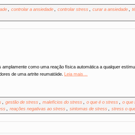
dade
,
controlar a ansiedade
,
controlar stress
,
curar a ansiedade
,
t
is amplamente como uma reação física automática a qualquer estímu
dores de uma artrite reumatóide.
Leia mais…
s
,
gestão de stress
,
malefícios do stress
,
o que é o stress
,
o que 
ess
,
reações negativas ao stress
,
sintomas de stress
,
stress o qu