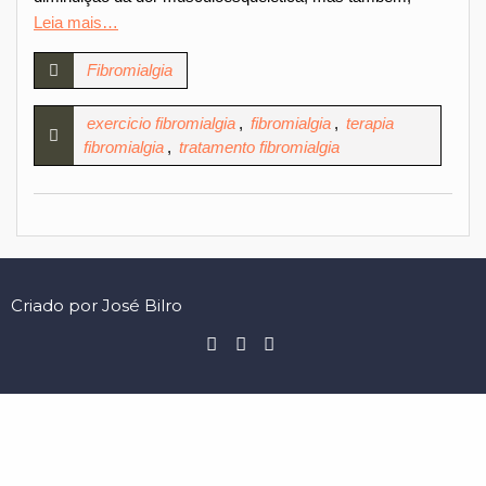
Leia mais…
Fibromialgia
exercicio fibromialgia
,
fibromialgia
,
terapia
fibromialgia
,
tratamento fibromialgia
Criado por José Bilro