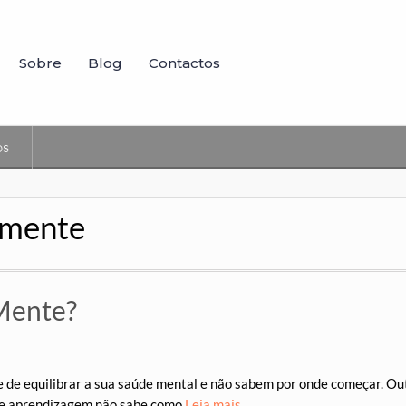
Sobre
Blog
Contactos
os
 mente
Mente?
de equilibrar a sua saúde mental e não sabem por onde começar. Ou
de aprendizagem não sabe como
Leia mais…