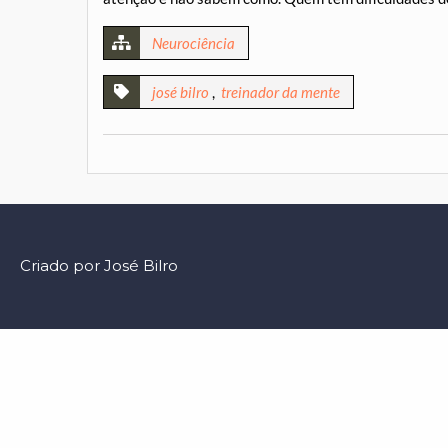
Neurociência
josé bilro
,
treinador da mente
Criado por José Bilro